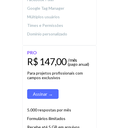
Google Tag Manager
Múltiplos usuários
Times e Permissões
Domínio personalizado
PRO
R$ 147,00
/ mês
(pago anual)
Para projetos profissionais com
campos exclusivos
Assinar →
5.000 respostas por mês
Formulários ilimitados
Recebe até 5 GB em arquivos